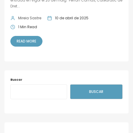
entrada en vigor el 20 de maig” Ferran Camas, Catedràtic de
Dret...
Mireia Sastre
10 de abril de 2025
1 Min Read
READ MORE
Buscar
BUSCAR