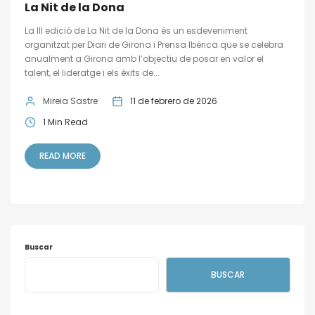
La Nit de la Dona
La III edició de La Nit de la Dona és un esdeveniment
organitzat per Diari de Girona i Prensa Ibérica que se celebra
anualment a Girona amb l’objectiu de posar en valor el
talent, el lideratge i els èxits de...
Mireia Sastre
11 de febrero de 2026
1 Min Read
READ MORE
Buscar
BUSCAR