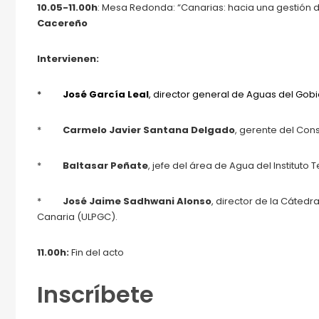
10.05-11.00h
: Mesa Redonda: “Canarias: hacia una gestión 
Cacereño
Intervienen:
*
José García Leal
, director general de Aguas del Gob
*
Carmelo Javier Santana Delgado
, gerente del Con
*
Baltasar Peñate
, jefe del área de Agua del Institu
*
José Jaime Sadhwani Alonso
, director de la Cáted
Canaria (ULPGC).
11.00h:
Fin del acto
Inscríbete