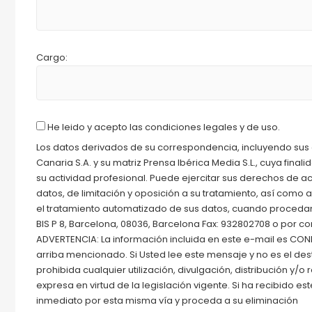
Cargo:
He leido y acepto las condiciones legales y de uso.
Los datos derivados de su correspondencia, incluyendo sus 
Canaria S.A. y su matriz Prensa Ibérica Media S.L., cuya fina
su actividad profesional. Puede ejercitar sus derechos de ac
datos, de limitación y oposición a su tratamiento, así com
el tratamiento automatizado de sus datos, cuando procedan e
BIS P 8, Barcelona, 08036, Barcelona Fax: 932802708 o por c
ADVERTENCIA: La información incluida en este e-mail es CONF
arriba mencionado. Si Usted lee este mensaje y no es el des
prohibida cualquier utilización, divulgación, distribución y
expresa en virtud de la legislación vigente. Si ha recibido e
inmediato por esta misma vía y proceda a su eliminación