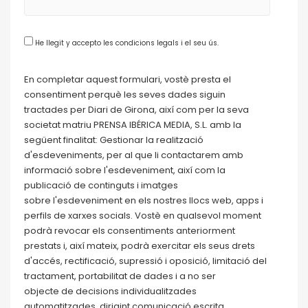
He llegit y accepto les condicions legals i el seu ús.
En completar aquest formulari, vostè presta el
consentiment perquè les seves dades siguin
tractades per Diari
de
Girona, així com per la seva
societat matriu PRENSA IBÉRICA MEDIA, S.L. amb la
següent finalitat: Gestionar la realització
d'esdeveniments, per al que li contactarem amb
informació sobre
l'
esdeveniment, així com la
publicació
de
continguts i imatges
sobre
l'
esdeveniment en els nostres llocs web, apps i
perfils
de
xarxes socials. Vostè en qualsevol moment
podrà revocar els consentiments anteriorment
prestats i, així mateix, podrà exercitar els seus drets
d'accés, rectificació, supressió i oposició, limitació
de
l
tractament, portabilitat
de
dades i a no ser
objecte
de
de
cisions individualitzades
automatitzades, dirigint comunicació escrita,