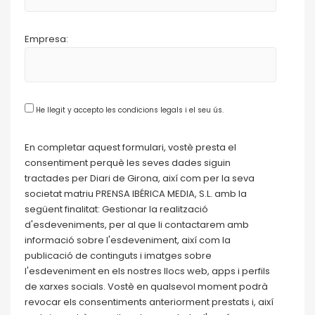
Empresa:
He llegit y accepto les condicions legals i el seu ús.
En completar aquest formulari, vostè presta el
consentiment perquè les seves dades siguin
tractades per Diari de Girona, així com per la seva
societat matriu PRENSA IBÉRICA MEDIA, S.L. amb la
següent finalitat: Gestionar la realització
d'esdeveniments, per al que li contactarem amb
informació sobre l'esdeveniment, així com la
publicació de continguts i imatges sobre
l'esdeveniment en els nostres llocs web, apps i perfils
de xarxes socials. Vostè en qualsevol moment podrà
revocar els consentiments anteriorment prestats i, així