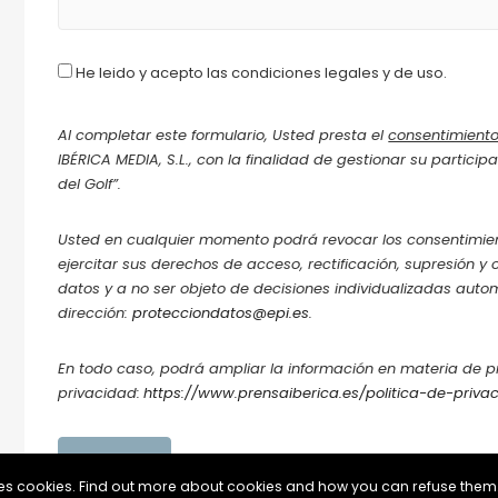
He leido y acepto las condiciones legales y de uso.
Al completar este formulario, Usted presta el
consentimient
IBÉRICA MEDIA, S.L., con la finalidad de gestionar su partici
del Golf”.
Usted en cualquier momento podrá revocar los consentimie
ejercitar sus derechos de acceso, rectificación, supresión y 
datos y a no ser objeto de decisiones individualizadas autom
dirección:
protecciondatos@epi.es
.
En todo caso, podrá ampliar la información en materia de p
privacidad:
https://www.prensaiberica.es/politica-de-priva
uses cookies. Find out more about cookies and how you can refuse them