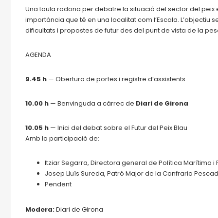
Una taula rodona per debatre la situació del sector del peix e
importància que té en una localitat com l’Escala. L’objectiu 
dificultats i propostes de futur des del punt de vista de la p
AGENDA
9.45 h
— Obertura de portes i registre d’assistents
10.00 h
— Benvinguda a càrrec de
Diari de Girona
10.05 h
— Inici del debat sobre el Futur del Peix Blau
Amb la participació de:
Itziar Segarra, Directora general de Política Marítima 
Josep Lluís Sureda, Patró Major de la Confraria Pescad
Pendent
Modera:
Diari de Girona