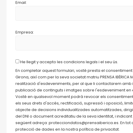
Email:
Empresa:
He llegit y accepto les condicions legals i el seu ús.
En completar aquest formulari, vostè presta el consentiment
Girona, així com per la seva societat matriu PRENSA IBÉRICA ME
realització d'esdeveniments, per al que li contactarem amb 
publicació de continguts i imatges sobre l'esdeveniment en el
Vostè en qualsevol moment podrà revocar els consentiments a
els seus drets d'accés, rectificació, supressió i oposició, limi
objecte de decisions individualitzades automatitzades, dir
del DNI o document acreditatiu de la seva identitat, i indican
següent adreça: protecciondatos@prensaiberica.es. En tot c
protecció de dades en la nostra política de privacitat.