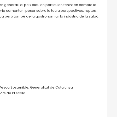
n general i el peix blau en particular, tenint en compte la
seria comentar i posar sobre la taula perspectives, reptes,
esca però també de la gastronomia i la indústria de la salaó.
i Pesca Sostenible, Generalitat de Catalunya
ors de L’Escala