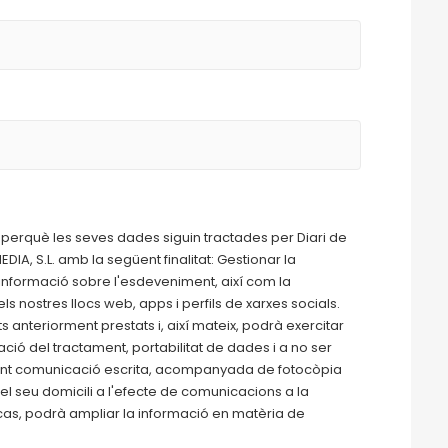
 perquè les seves dades siguin tractades per Diari de
DIA, S.L. amb la següent finalitat: Gestionar la
informació sobre l'esdeveniment, així com la
s nostres llocs web, apps i perfils de xarxes socials.
nteriorment prestats i, així mateix, podrà exercitar
tació del tractament, portabilitat de dades i a no ser
igint comunicació escrita, acompanyada de fotocòpia
t el seu domicili a l'efecte de comunicacions a la
as, podrà ampliar la informació en matèria de