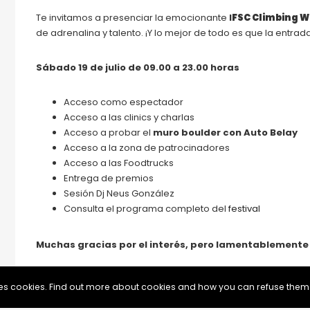
Te invitamos a presenciar la emocionante
I
FSC Climbing 
de adrenalina y talento. ¡Y lo mejor de todo es que la entrada
Sábado 19 de julio de 09.00 a 23.00 horas
Acceso como espectador
Acceso a las clinics y charlas
Acceso a probar el
muro boulder con Auto Belay
Acceso a la zona de patrocinadores
Acceso a las Foodtrucks
Entrega de premios
Sesión Dj Neus González
Consulta el programa completo del
festival
Muchas gracias por el interés, pero lamentablemente
Inscripciones no están activas. Íntentalo de nuevo más tard
uses cookies. Find out more about cookies and how you can refuse them