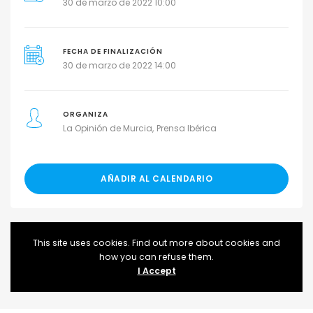
30 de marzo de 2022 10:00
FECHA DE FINALIZACIÓN
30 de marzo de 2022 14:00
ORGANIZA
La Opinión de Murcia
Prensa Ibérica
AÑADIR AL CALENDARIO
This site uses cookies. Find out more about cookies and
Inscripciones no están activas. Íntentalo de nuevo más
how you can refuse them.
tarde
I Accept