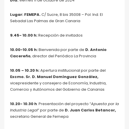
Día:
viernes 11 de octubre de 2024
Lugar: FEMEPA.
C/ Sucre, 8 bis 35008 – Pol. Ind. El
Sebadal Las Palmas de Gran Canaria
9.45- 10.00 h:
Recepción de invitados
10.00-10.05 h:
Bienvenida por parte de
D. Antonio
Cacereño
, director del Periódico La Provincia
10.05 – 10.20 h:
Apertura institucional por parte del
Excmo. Sr. D. Manuel Domínguez González,
vicepresidente y consejero de Economía, Industria,
Comercio y Autónomos del Gobierno de Canarias
10.20- 10.30 h
: Presentación del proyecto “
Apuesta por la
Industria Legal
” por parte de
D. Juan Carlos Betancor,
secretario General de Femepa