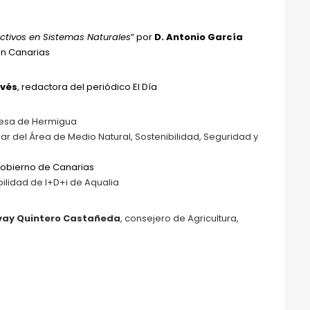
Activos en Sistemas Naturales
” por
D.
Antonio García
en Canarias
ovés
, redactora del periódico El Día
desa de Hermigua
lar del Área de Medio Natural, Sostenibilidad, Seguridad y
Gobierno de Canarias
bilidad de I+D+i de Aqualia
rvay Quintero Castañeda
, consejero de Agricultura,