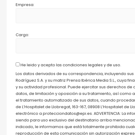
Empresa:
Cargo:
He leido y acepto las condiciones legales y de uso.
Los datos derivados de su correspondencia, incluyendo sus d
Rodríguez S.A. y su matriz Prensa Ibérica Media S.L., cuya fi
y su actividad profesional. Puede ejercitar sus derechos de a
datos, de limitación y oposición a su tratamiento, así com
el tratamiento automatizado de sus datos, cuando procedan 
de L’Hospitalet de Llobregat, 163-167, 08908 L’Hospitalet de 
electrónico a protecciondatos@epi.es. ADVERTENCIA: La info
siendo para uso exclusivo del destinatario arriba mencionado
indicado, le informamos que está totalmente prohibida cualqui
reproducción de esta comunicación sin autorización expresa e