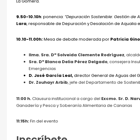
La Gomera.
9.50-10.10h
:
ponencia:
“Depuración Sostenible: Gestión de 
Lara
, responsable de Depuración y Desalación de Aqualia 
10.10-11.00h:
Mesa de debate moderada por
Patricia Gin
Ilma. Sra. Dª Solveida Clemente
Rodríguez
, alcal
Sra. Dª Blanca Delia Pérez Delgado
, consejera Insu
Emergencias
D. José García Leal,
director General de Aguas del 
Dr. Zouhayr Arbib
, jefe del Departamento de Sosteni
11:00 h.
Clausura institucional a cargo del
Excmo. Sr. D. Na
Ganadería y Pesca y Soberanía Alimentaria de Canarias
11:15h:
Fin del evento
Inscríbete