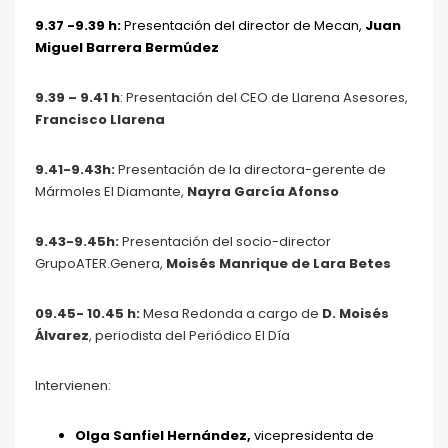
9.37 -9.39 h:
Presentación del director de Mecan
,
Juan
Miguel Barrera Bermúdez
9.39 – 9.41 h
: Presentación del CEO de Llarena Asesores,
Francisco Llarena
9.41-9.43h:
Presentación de la directora-gerente de
Mármoles El Diamante,
Nayra García Afonso
9.43-9.45h:
Presentación del socio-director
GrupoATER.Genera,
Moisés Manrique de Lara Betes
09.45- 10.45 h:
Mesa Redonda a cargo de
D. Moisés
Álvarez
, periodista del Periódico El Día
Intervienen:
Olga Sanfiel Hernández,
vicepresidenta de