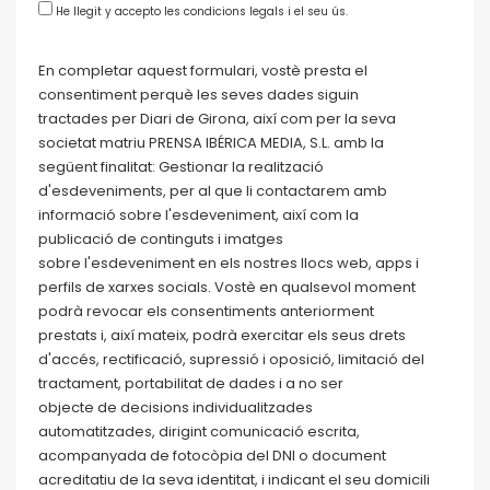
He llegit y accepto les condicions legals i el seu ús.
En completar aquest formulari, vostè presta el
consentiment perquè les seves dades siguin
tractades per Diari
de
Girona, així com per la seva
societat matriu PRENSA IBÉRICA MEDIA, S.L. amb la
següent finalitat: Gestionar la realització
d'esdeveniments, per al que li contactarem amb
informació sobre
l'
esdeveniment, així com la
publicació
de
continguts i imatges
sobre
l'
esdeveniment en els nostres llocs web, apps i
perfils
de
xarxes socials. Vostè en qualsevol moment
podrà revocar els consentiments anteriorment
prestats i, així mateix, podrà exercitar els seus drets
d'accés, rectificació, supressió i oposició, limitació
de
l
tractament, portabilitat
de
dades i a no ser
objecte
de
de
cisions individualitzades
automatitzades, dirigint comunicació escrita,
acompanyada
de
fotocòpia
de
l DNI o document
acreditatiu
de
la seva identitat, i indicant el seu domicili