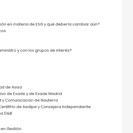
ión en materia de ESG y qué debería cambiar aún?
icos
s
inistro y con los grupos de interés?
dad de Asisa
tivo de Esade y de Esade Madrid
ad y Comunicación de Nauterra
 CentRHo de Aedipe y Consejera Independiente
ma D&B
 en Gestión