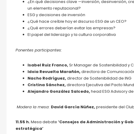
¿En qué decisiones clave —inversión, desinversión, cr
un elemento reputacional?
ESG y decisiones de inversión
¿Qué hace creíble hoy el discurso ESG de un CEO?
¿Qué errores deberían evitar las empresas?
El papel del liderazgo y la cultura corporativa
Ponentes participantes:
Isabel Ruiz Franco,
Sr Manager de Sostenibilidad y 
Idoia Revuelta Marañón,
directora de Comunicación
Nacho Rodríguez,
director de Sostenibilidad de ING
Cristina Sánchez,
directora Ejecutiva del Pacto Mun
Alejandro González Salcedo,
head ESG Advisory de
Modera la mesa:
David García Núñez,
presidente del Clu
11.55 h.
Mesa debate
‘Consejos de Administración y Gobe
estratégica’