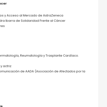
ncer
ivos y Acceso al Mercado de AstraZeneca
ra Ibarra de Solidaridad Frente al Cáncer
res
ermatología, Reumatología y Trasplante Cardíaco.
y actriz
comunicación de AADA (Asociación de Afectados por la
le