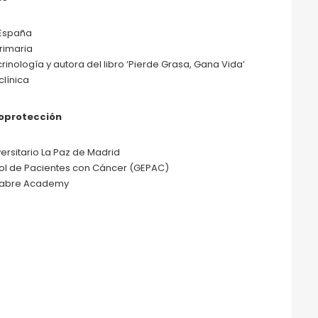
y España
rimaria
rinología y autora del libro ‘Pierde Grasa, Gana Vida’
clínica
toprotección
ersitario La Paz de Madrid
ñol de Pacientes con Cáncer (GEPAC)
e Fabre Academy