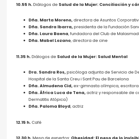
10.55 h.
Diálogos de
Salud de la Mujer: Conciliación y cá
Dña. Marta Moreno,
d
irectora de Asuntos Corporat
Dña. Sandra Ibarra,
presidenta de la Fundación Sand
Dña. Laura Baena
, fundadora del Club de Malasmad
Dña. Mabel Lozano
, directora de cine
11.35 h.
Diálogos de
Salud de la Mujer: Salud Mental
Dra. Sandra Ros,
psicóloga adjunta de Servicio de D
Hospital de la Santa Creu i Sant Pau de Barcelona
Dña. Almudena Cid,
ex-gimnasta olímpica, escritora 
Dña. África Luca de Tena,
actriz y responsable de 
Dermatitis Atópica)
Dña. Paloma Bloyd
, actriz
12.15 h.
Café
12.30 h.
Mesa de expertos:
Obesidad: El peso de lo invisib