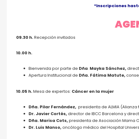
*Inscripciones has
AGE
09.30 h.
Recepción invitados
10.00 h.
Bienvenida por parte de
Dña
.
Mayka Sánchez,
direc
Apertura Institucional de
Dña. Fátima Matute,
conse
10.05 h.
Mesa de expertos:
Cáncer en la mujer
Dña. Pilar Fernández,
presidenta de ALMIA (Alianza 
Dr. Javier Cortés,
director de IBCC Barcelona y direct
Dña. Marisa Cots,
presidenta de Asociación Mama Ov
Dr. Luis Manso,
oncólogo médico del Hospital Univers