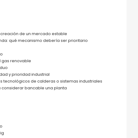
a creación de un mercado estable
nda: qué mecanismo debería ser prioritario
io
el gas renovable
iduo
d y prioridad industrial
os tecnológicos de calderas o sistemas industriales
ra considerar bancable una planta
po
rig