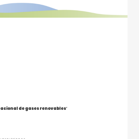
nacional de gases renovables
’