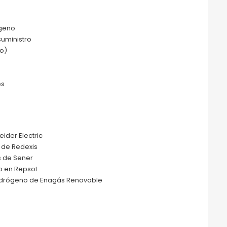
ógeno
 suministro
ro)
es
ider Electric
 de Redexis
s de Sener
o en Repsol
hidrógeno de Enagás Renovable