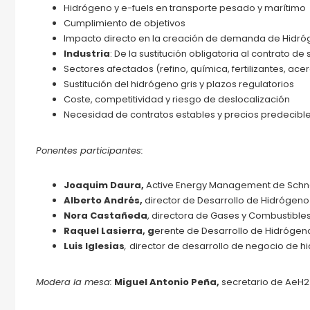
Hidrógeno y e-fuels en transporte pesado y marítimo
Cumplimiento de objetivos
Impacto directo en la creación de demanda de Hidr
Industria
: De la sustitución obligatoria al contrato de
Sectores afectados (refino, química, fertilizantes, ace
Sustitución del hidrógeno gris y plazos regulatorios
Coste, competitividad y riesgo de deslocalización
Necesidad de contratos estables y precios predecibl
Ponentes participantes:
Joaquim Daura,
Active Energy Management de Schne
Alberto Andrés,
director de Desarrollo de Hidrógeno
Nora Castañeda
, directora de Gases y Combustible
Raquel Lasierra, g
erente de Desarrollo de Hidrógen
Luis Iglesias
,
director de desarrollo de negocio de 
Modera la mesa:
Miguel Antonio Peña,
secretario de AeH2