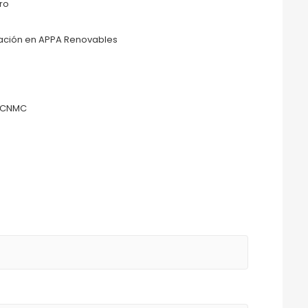
ro
ulación en APPA Renovables
a CNMC