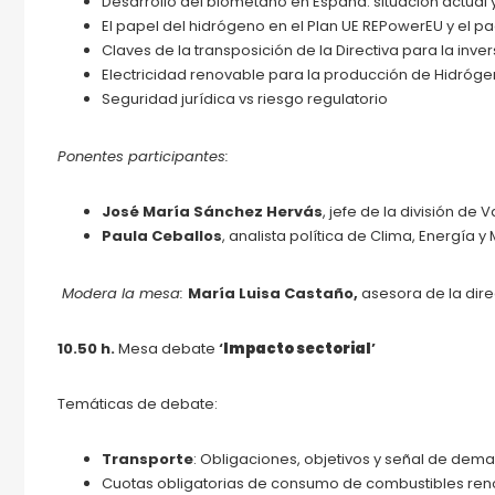
Desarrollo del biometano en España: situación actual y
El papel del hidrógeno en el Plan UE REPowerEU y el paqu
Claves de la transposición de la Directiva para la inve
Electricidad renovable para la producción de Hidrógen
Seguridad jurídica vs riesgo regulatorio
Ponentes participantes:
José María Sánchez Hervás
, jefe de la división d
Paula Ceballos
, analista política de Clima, Energí
Modera la mesa:
María Luisa Castaño,
asesora de la dir
10.50 h.
Mesa debate
‘
Impacto sectorial
’
Temáticas de debate:
Transporte
: Obligaciones, objetivos y señal de dem
Cuotas obligatorias de consumo de combustibles re