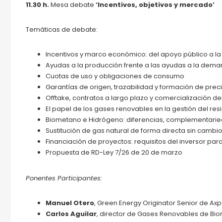
11.30 h.
Mesa debate
‘
Incentivos, objetivos y mercado’
Temáticas de debate:
Incentivos y marco económico: del apoyo público a l
Ayudas a la producción frente a las ayudas a la dema
Cuotas de uso y obligaciones de consumo
Garantías de origen, trazabilidad y formación de prec
Offtake, contratos a largo plazo y comercialización d
El papel de los gases renovables en la gestión del res
Biometano e Hidrógeno: diferencias, complementarieda
Sustitución de gas natural de forma directa sin cambi
Financiación de proyectos: requisitos del inversor pa
Propuesta de RD-Ley 7/26 de 20 de marzo
Ponentes Participantes:
Manuel Otero
, Green Energy Originator Senior de Ax
Carlos Aguilar
, director de Gases Renovables de Bio