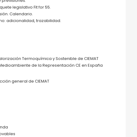
 previsiones.
ete legislativo Fit for 55.
rsión. Calendario.
o: adicionalidad, trazabilidad.
e Valorización Termoquímica y Sostenible de CIEMAT
a y Medioambiente de la Representación CE en España
ección general de CIEMAT
anda
novables