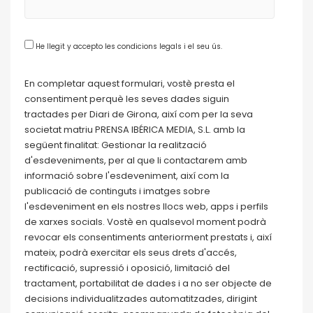
He llegit y accepto les condicions legals i el seu ús.
En completar aquest formulari, vostè presta el
consentiment perquè les seves dades siguin
tractades per Diari de Girona, així com per la seva
societat matriu PRENSA IBÉRICA MEDIA, S.L. amb la
següent finalitat: Gestionar la realització
d'esdeveniments, per al que li contactarem amb
informació sobre l'esdeveniment, així com la
publicació de continguts i imatges sobre
l'esdeveniment en els nostres llocs web, apps i perfils
de xarxes socials. Vostè en qualsevol moment podrà
revocar els consentiments anteriorment prestats i, així
mateix, podrà exercitar els seus drets d'accés,
rectificació, supressió i oposició, limitació del
tractament, portabilitat de dades i a no ser objecte de
decisions individualitzades automatitzades, dirigint