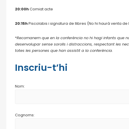
20:00h
Comiat acte
20:15h
Piscolabis i signatura de llibres (No hi haurà venta de
*
Recomanem que en la conferència no hi hagi infants que no
desenvolupar sense sorolls i distraccions, respectant les nece
totes les persones que han assistit a la conferència.
Inscriu-t’hi
Nom:
Cognoms: