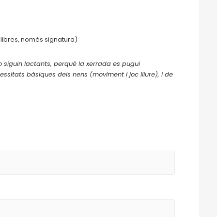
 llibres, només signatura)
 siguin lactants, perquè la xerrada es pugui
ssitats bàsiques dels nens (moviment i joc lliure), i de