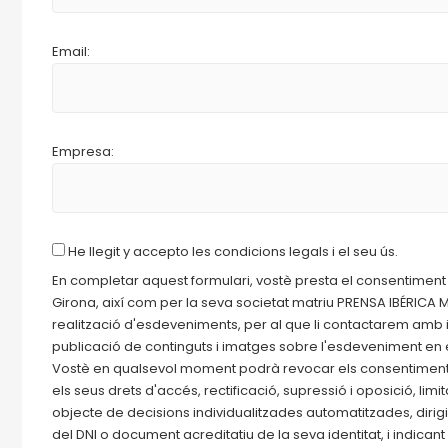
Email:
Empresa:
He llegit y accepto les condicions legals i el seu ús.
En completar aquest formulari, vostè presta el consentiment
Girona, així com per la seva societat matriu PRENSA IBÉRICA ME
realització d'esdeveniments, per al que li contactarem amb 
publicació de continguts i imatges sobre l'esdeveniment en el
Vostè en qualsevol moment podrà revocar els consentiments a
els seus drets d'accés, rectificació, supressió i oposició, limi
objecte de decisions individualitzades automatitzades, dir
del DNI o document acreditatiu de la seva identitat, i indican