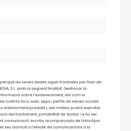
 perquè les seves dades siguin tractades per Diari de
DIA, S.L. amb la següent finalitat: Gestionar la
informació sobre l'esdeveniment, així com la
s nostres llocs web, apps i perfils de xarxes socials.
nteriorment prestats i, així mateix, podrà exercitar
tació del tractament, portabilitat de dades i a no ser
igint comunicació escrita, acompanyada de fotocòpia
t el seu domicili a l'efecte de comunicacions a la