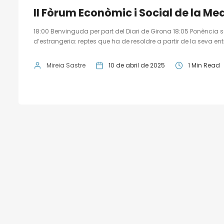
II Fòrum Econòmic i Social de la Me
18:00 Benvinguda per part del Diari de Girona 18:05 Ponència
d’estrangeria: reptes que ha de resoldre a partir de la seva en
Mireia Sastre
10 de abril de 2025
1 Min Read