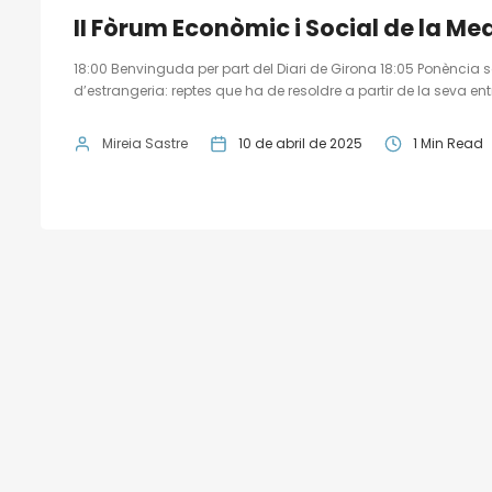
II Fòrum Econòmic i Social de la Me
18:00 Benvinguda per part del Diari de Girona 18:05 Ponència
d’estrangeria: reptes que ha de resoldre a partir de la seva en
Mireia Sastre
10 de abril de 2025
1 Min Read