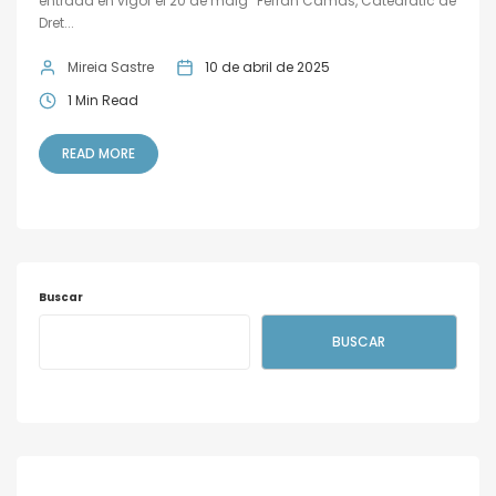
entrada en vigor el 20 de maig” Ferran Camas, Catedràtic de
Dret...
Mireia Sastre
10 de abril de 2025
1 Min Read
READ MORE
Buscar
BUSCAR