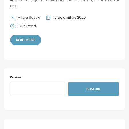
entrada en vigor el 20 de maig” Ferran Camas, Catedràtic de
Dret...
Mireia Sastre
10 de abril de 2025
1 Min Read
READ MORE
Buscar
BUSCAR