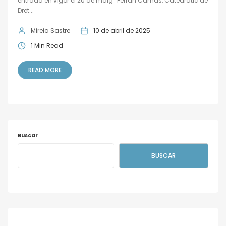
entrada en vigor el 20 de maig” Ferran Camas, Catedràtic de
Dret...
Mireia Sastre
10 de abril de 2025
1 Min Read
READ MORE
Buscar
BUSCAR