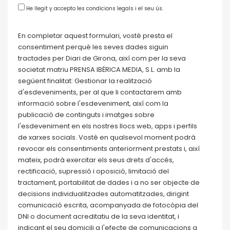
He llegit y accepto les condicions legals i el seu ús.
En completar aquest formulari, vostè presta el
consentiment perquè les seves dades siguin
tractades per Diari de Girona, així com per la seva
societat matriu PRENSA IBÉRICA MEDIA, S.L. amb la
següent finalitat: Gestionar la realització
d'esdeveniments, per al que li contactarem amb
informació sobre l'esdeveniment, així com la
publicació de continguts i imatges sobre
l'esdeveniment en els nostres llocs web, apps i perfils
de xarxes socials. Vostè en qualsevol moment podrà
revocar els consentiments anteriorment prestats i, així
mateix, podrà exercitar els seus drets d'accés,
rectificació, supressió i oposició, limitació del
tractament, portabilitat de dades i a no ser objecte de
decisions individualitzades automatitzades, dirigint
comunicació escrita, acompanyada de fotocòpia del
DNI o document acreditatiu de la seva identitat, i
indicant el seu domicili a l'efecte de comunicacions a